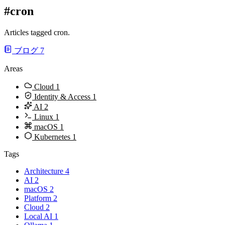
#cron
Articles tagged cron.
ブログ
7
Areas
Cloud
1
Identity & Access
1
AI
2
Linux
1
macOS
1
Kubernetes
1
Tags
Architecture
4
AI
2
macOS
2
Platform
2
Cloud
2
Local AI
1