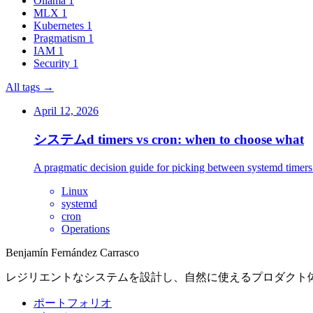
Ollama
1
MLX
1
Kubernetes
1
Pragmatism
1
IAM
1
Security
1
All tags →
April 12, 2026
システムd timers vs cron: when to choose what
A pragmatic decision guide for picking between systemd timers 
Linux
systemd
cron
Operations
Benjamín Fernández Carrasco
レジリエントなシステムを設計し、自然に使えるプロダクト
ポートフォリオ