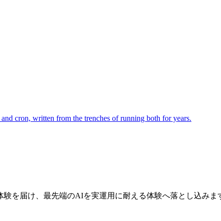
and cron, written from the trenches of running both for years.
体験を届け、最先端のAIを実運用に耐える体験へ落とし込みま