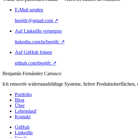
E-Mail senden
benjifc@gmail.com
↗
Auf LinkedIn vernetzen
linkedin.com/in/benjifc
↗
Auf GitHub folgen
github.com/benjifc
↗
Benjamín Fernández Carrasco
Ich entwerfe widerstandsfähige Systeme, liefere Produkt­oberflächen,
Portfolio
Blog
Über
Lebenslauf
Kontakt
GitHub
LinkedIn