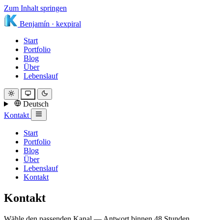
Zum Inhalt springen
Benjamín
·
kexpiral
Start
Portfolio
Blog
Über
Lebenslauf
Deutsch
Kontakt
Start
Portfolio
Blog
Über
Lebenslauf
Kontakt
Kontakt
Wähle den passenden Kanal — Antwort binnen 48 Stunden.