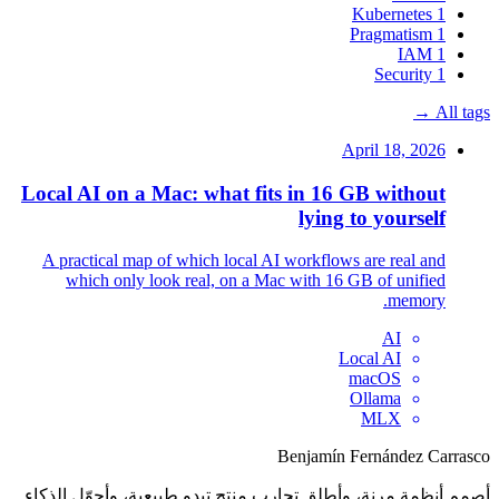
Kubernetes
1
Pragmatism
1
IAM
1
Security
1
All tags →
April 18, 2026
Local AI on a Mac: what fits in 16 GB without
lying to yourself
A practical map of which local AI workflows are real and
which only look real, on a Mac with 16 GB of unified
memory.
AI
Local AI
macOS
Ollama
MLX
Benjamín Fernández Carrasco
أصمم أنظمة مرنة، وأطلق تجارب منتج تبدو طبيعية، وأحوّل الذكاء