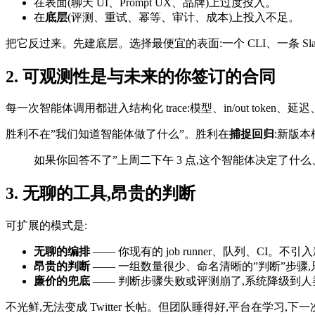
在表面(聊天 UI、Prompt UX、品牌)上过度投入。
在
底层
(评测、重试、幂等、审计、成本)上投入不足。
把它反过来。先建底层。选择最便宜的表面:一个 CLI、一条 
2. 可观测性是与未来的你签订的合同
每一次智能体调用都进入结构化 trace:模型、in/out token、延迟、
胜利不在”我们知道智能体做了什么”。胜利在
捕捉回归
:新版本
如果你回答不了”上周二下午 3 点,这个智能体决定了什么、
3. 无聊的工具,昂贵的判断
可扩展的模式是:
无聊的编排
—— 你现有的 job runner、队列、CI。不
昂贵的判断
—— 一组数量很少、命名清晰的”判断”步骤
廉价的兜底
—— 判断步骤失败或评测崩了,系统降级到
不光鲜,无法变成 Twitter 长帖。但团队睡得好,平台在学习