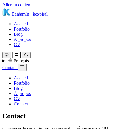
Aller au contenu
Benjamín
·
kexpiral
Accueil
Portfolio
Blog
À propos
CV
Français
Contact
Accueil
Portfolio
Blog
À propos
CV
Contact
Contact
Choisissez le canal qui vous convient — réponse sous 48 h.