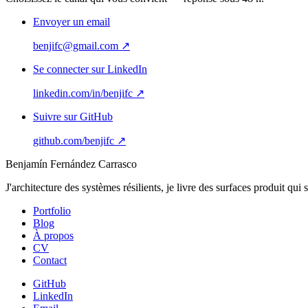
Envoyer un email
benjifc@gmail.com
↗
Se connecter sur LinkedIn
linkedin.com/in/benjifc
↗
Suivre sur GitHub
github.com/benjifc
↗
Benjamín Fernández Carrasco
J'architecture des systèmes résilients, je livre des surfaces produit qui
Portfolio
Blog
À propos
CV
Contact
GitHub
LinkedIn