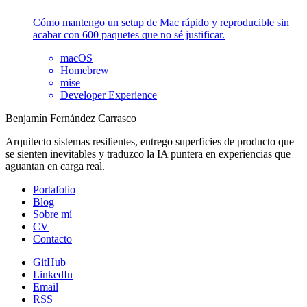
Cómo mantengo un setup de Mac rápido y reproducible sin
acabar con 600 paquetes que no sé justificar.
macOS
Homebrew
mise
Developer Experience
Benjamín Fernández Carrasco
Arquitecto sistemas resilientes, entrego superficies de producto que
se sienten inevitables y traduzco la IA puntera en experiencias que
aguantan en carga real.
Portafolio
Blog
Sobre mí
CV
Contacto
GitHub
LinkedIn
Email
RSS