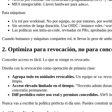
MFA innegociable. Llaves hardware para
.
admin
Para máquinas:
Un rol por workload. No por equipo, no por entorno, por
work
Sin secretos de larga duración. Usa OIDC / instance roles / wor
Las políticas son infra-as-code, revisadas en PRs, aprobadas p
Cuando humanos y máquinas comparten rol, te llevas lo peor de ambos
2. Optimiza para revocación, no para conc
Conceder acceso es fácil. Lo que se rompe es revocarlo.
Diseña con la revocación como operación de primera clase:
Agrupa todo en unidades revocables.
Un equipo se va: revoca
limpio.
Acceso elevado limitado en el tiempo.
“Necesito admin durante
concesión permanente.
Diff periódico entre uso real y permisos concedidos.
AWS lo l
Nunca vas a escribir la política perfecta el día uno. Puedes construir un