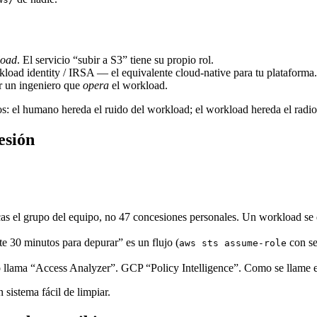
load
. El servicio “subir a S3” tiene su propio rol.
kload identity / IRSA — el equivalente cloud-native para tu plataforma.
or un ingeniero que
opera
el workload.
: el humano hereda el ruido del workload; el workload hereda el radi
esión
s el grupo del equipo, no 47 concesiones personales. Un workload se dec
 30 minutos para depurar” es un flujo (
con se
aws sts assume-role
lama “Access Analyzer”. GCP “Policy Intelligence”. Como se llame en
 sistema fácil de limpiar.