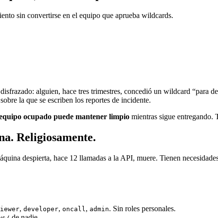
ento sin convertirse en el equipo que aprueba wildcards.
frazado: alguien, hace tres trimestres, concedió un wildcard “para des
sobre la que se escriben los reportes de incidente.
equipo ocupado puede mantener limpio
mientras sigue entregando. T
na. Religiosamente.
áquina despierta, hace 12 llamadas a la API, muere. Tienen necesidade
,
,
,
. Sin roles personales.
iewer
developer
oncall
admin
de nadie.
ws/